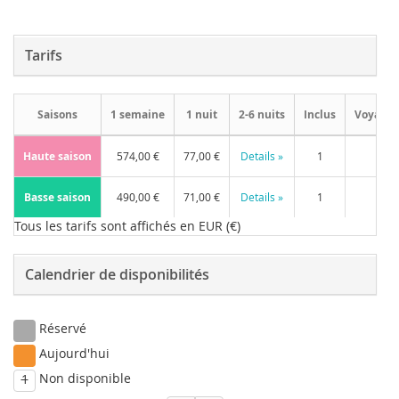
Tarifs
Saisons
1 semaine
1 nuit
2-6 nuits
Inclus
Voyageu
Haute saison
574,00 €
77,00 €
Details »
1
Basse saison
490,00 €
71,00 €
Details »
1
Tous les tarifs sont affichés en EUR (€)
Calendrier de disponibilités
Réservé
Aujourd'hui
Non disponible
1